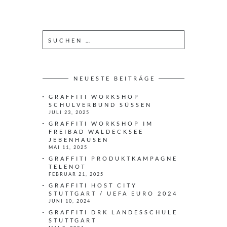
S
u
c
h
e
NEUESTE BEITRÄGE
n
GRAFFITI WORKSHOP
n
SCHULVERBUND SÜSSEN
a
JULI 23, 2025
c
GRAFFITI WORKSHOP IM
h
FREIBAD WALDECKSEE
JEBENHAUSEN
:
MAI 11, 2025
GRAFFITI PRODUKTKAMPAGNE
TELENOT
FEBRUAR 21, 2025
GRAFFITI HOST CITY
STUTTGART / UEFA EURO 2024
JUNI 10, 2024
GRAFFITI DRK LANDESSCHULE
STUTTGART