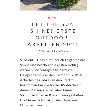
NEWS
LET THE SUN
SHINE! ERSTE
OUTDOOR-
ARBEITEN 2021
MÄRZ 31, 2021
Suns out – Cans out. Endlich zeigt sich die
Sonne und beschert die ersten richtig
warmen Sonnentage. Die perfekte
Gelegenheit die ersten Outdoor-Graffiti
Arbeiten des Jahres an den Start zu
bekommen.Für die Netze BW durfte ich
dieses Mal ein kleines, aber feines
Stromhäuschen in Kieselbronn gestalten.
Die kleine Ortschaft in der Nähe von
Pforzheim macht…