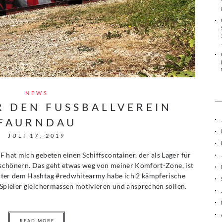
NEWS
R DEN FUSSBALLVEREIN
FAURNDAU
JULI 17, 2019
 hat mich gebeten einen Schiffscontainer, der als Lager für
erschönern. Das geht etwas weg von meiner Komfort-Zone, ist
nter dem Hashtag #redwhitearmy habe ich 2 kämpferische
 Spieler gleichermassen motivieren und ansprechen sollen.
READ MORE