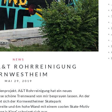
NEWS
 A&T ROHRREINIGUNG
RNWESTHEIM
MAI 29, 2019
denprojekt. A&T Rohrreinigung hat ein neues
ese schöne Trennwand von mir besprayen lassen. An der
et sich der Kornwestheimer Skatepark
 breite und 6m hohe Wand mit einem coolen Skate-Motiv
ng is King“ schwingt sich nun…