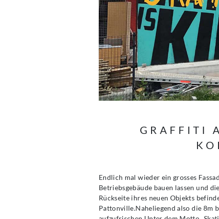
GRAFFITI
KO
Endlich mal wieder ein grosses Fassa
Betriebsgebäude bauen lassen und di
Rückseite ihres neuen Objekts befind
Pattonville.Naheliegend also die 8m
aufzufrischen.Unter dem Motto „Skati