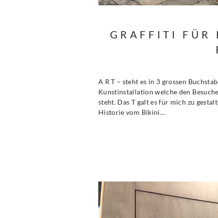
GRAFFITI FÜR
A R T – steht es in 3 grossen Buchst
Kunstinstallation welche den Besuch
steht. Das T galt es für mich zu gesta
Historie vom Bikini…