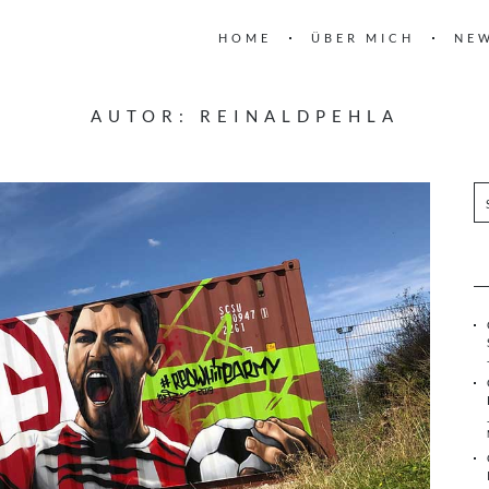
HOME
ÜBER MICH
NE
AUTOR:
REINALDPEHLA
S
u
c
h
e
n
n
a
c
h
: