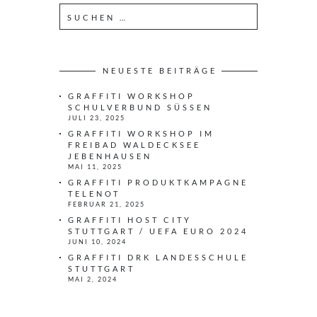
S
u
c
h
e
NEUESTE BEITRÄGE
n
GRAFFITI WORKSHOP
n
SCHULVERBUND SÜSSEN
a
JULI 23, 2025
c
GRAFFITI WORKSHOP IM
h
FREIBAD WALDECKSEE
JEBENHAUSEN
:
MAI 11, 2025
GRAFFITI PRODUKTKAMPAGNE
TELENOT
FEBRUAR 21, 2025
GRAFFITI HOST CITY
STUTTGART / UEFA EURO 2024
JUNI 10, 2024
GRAFFITI DRK LANDESSCHULE
STUTTGART
MAI 2, 2024