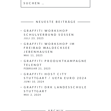
S
u
c
h
e
NEUESTE BEITRÄGE
n
GRAFFITI WORKSHOP
n
SCHULVERBUND SÜSSEN
a
JULI 23, 2025
c
GRAFFITI WORKSHOP IM
h
FREIBAD WALDECKSEE
JEBENHAUSEN
:
MAI 11, 2025
GRAFFITI PRODUKTKAMPAGNE
TELENOT
FEBRUAR 21, 2025
GRAFFITI HOST CITY
STUTTGART / UEFA EURO 2024
JUNI 10, 2024
GRAFFITI DRK LANDESSCHULE
STUTTGART
MAI 2, 2024
ARCHIV