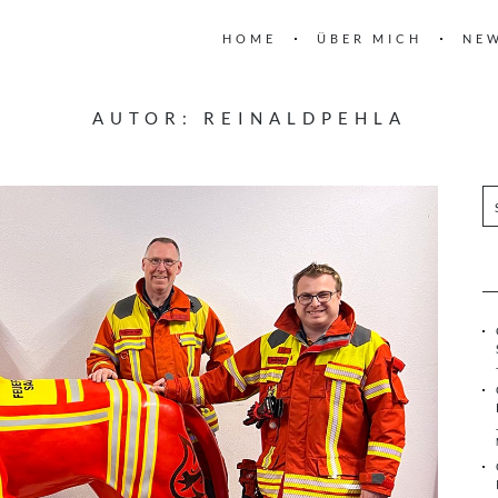
HOME
ÜBER MICH
NE
AUTOR:
REINALDPEHLA
S
u
c
h
e
n
n
a
c
h
: