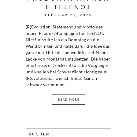
E TELENOT
FEBRUAR 21, 2025
(R)Evolution. Statement und Motto der
neuen Produkt-Kampagne für TeleNOT.
Hierfür sollte ich ein Bombing an die
Wand bringen und hatte dafür die Idee das
ganze mit Hilfe der neuen Infrared-Neon-
Lacke von Montana umzusetzen. Die haben
eine bessere Dreckkraft als die Vorgänger
und knallen bei Schwarzlicht richtig raus.
(R)evolutionär wie ich finde! Ganz in
schwarz vermummt…
READ MORE
S