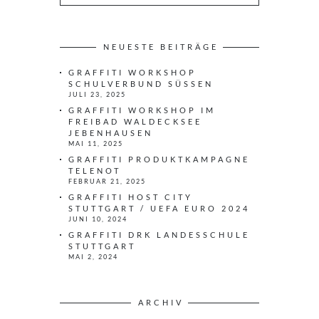
u
c
h
e
NEUESTE BEITRÄGE
n
GRAFFITI WORKSHOP
n
SCHULVERBUND SÜSSEN
a
JULI 23, 2025
c
GRAFFITI WORKSHOP IM
h
FREIBAD WALDECKSEE
JEBENHAUSEN
:
MAI 11, 2025
GRAFFITI PRODUKTKAMPAGNE
TELENOT
FEBRUAR 21, 2025
GRAFFITI HOST CITY
STUTTGART / UEFA EURO 2024
JUNI 10, 2024
GRAFFITI DRK LANDESSCHULE
STUTTGART
MAI 2, 2024
ARCHIV