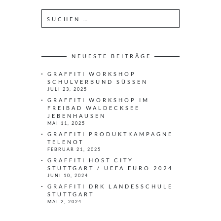
S
u
c
h
e
NEUESTE BEITRÄGE
n
GRAFFITI WORKSHOP
n
SCHULVERBUND SÜSSEN
a
JULI 23, 2025
c
GRAFFITI WORKSHOP IM
h
FREIBAD WALDECKSEE
JEBENHAUSEN
:
MAI 11, 2025
GRAFFITI PRODUKTKAMPAGNE
TELENOT
FEBRUAR 21, 2025
GRAFFITI HOST CITY
STUTTGART / UEFA EURO 2024
JUNI 10, 2024
GRAFFITI DRK LANDESSCHULE
STUTTGART
MAI 2, 2024