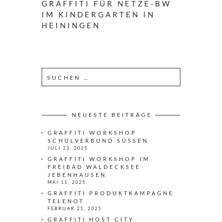
GRAFFITI FÜR NETZE-BW
IM KINDERGARTEN IN
HEININGEN
S
u
c
h
e
NEUESTE BEITRÄGE
n
GRAFFITI WORKSHOP
n
SCHULVERBUND SÜSSEN
a
JULI 23, 2025
c
GRAFFITI WORKSHOP IM
h
FREIBAD WALDECKSEE
JEBENHAUSEN
:
MAI 11, 2025
GRAFFITI PRODUKTKAMPAGNE
TELENOT
FEBRUAR 21, 2025
GRAFFITI HOST CITY