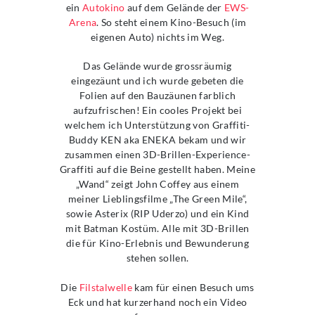
ein
Autokino
auf dem Gelände der
EWS-
Arena
. So steht einem Kino-Besuch (im
eigenen Auto) nichts im Weg.
Das Gelände wurde grossräumig
eingezäunt und ich wurde gebeten die
Folien auf den Bauzäunen farblich
aufzufrischen! Ein cooles Projekt bei
welchem ich Unterstützung von Graffiti-
Buddy KEN aka ENEKA bekam und wir
zusammen einen 3D-Brillen-Experience-
Graffiti auf die Beine gestellt haben. Meine
„Wand“ zeigt John Coffey aus einem
meiner Lieblingsfilme „The Green Mile“,
sowie Asterix (RIP Uderzo) und ein Kind
mit Batman Kostüm. Alle mit 3D-Brillen
die für Kino-Erlebnis und Bewunderung
stehen sollen.
Die
Filstalwelle
kam für einen Besuch ums
Eck und hat kurzerhand noch ein Video