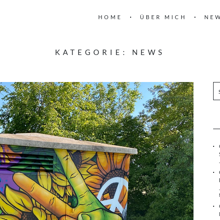
HOME
ÜBER MICH
NE
KATEGORIE:
NEWS
S
u
c
h
e
n
n
a
c
h
: