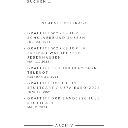
u
c
h
e
NEUESTE BEITRÄGE
n
GRAFFITI WORKSHOP
n
SCHULVERBUND SÜSSEN
a
JULI 23, 2025
c
GRAFFITI WORKSHOP IM
h
FREIBAD WALDECKSEE
JEBENHAUSEN
:
MAI 11, 2025
GRAFFITI PRODUKTKAMPAGNE
TELENOT
FEBRUAR 21, 2025
GRAFFITI HOST CITY
STUTTGART / UEFA EURO 2024
JUNI 10, 2024
GRAFFITI DRK LANDESSCHULE
STUTTGART
MAI 2, 2024
ARCHIV