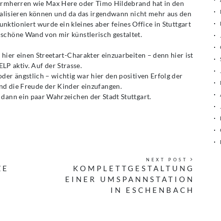
irmherren wie Max Here oder Timo Hildebrand hat in den
realisieren können und da das irgendwann nicht mehr aus den
ktioniert wurde ein kleines aber feines Office in Stuttgart
 schöne Wand von mir künstlerisch gestaltet.
r hier einen Streetart-Charakter einzuarbeiten – denn hier ist
ELP aktiv. Auf der Strasse.
der ängstlich – wichtig war hier den positiven Erfolg der
nd die Freude der Kinder einzufangen.
dann ein paar Wahrzeichen der Stadt Stuttgart.
NEXT POST
ZE
KOMPLETTGESTALTUNG
EINER UMSPANNSTATION
IN ESCHENBACH