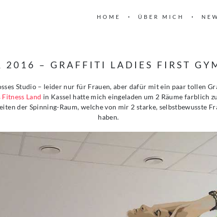
HOME
ÜBER MICH
NE
 2016 – GRAFFITI LADIES FIRST GY
osses Studio – leider nur für Frauen, aber dafür mit ein paar tollen Gra
 Fitness Land
in Kassel hatte mich eingeladen um 2 Räume farblich zu
iten der Spinning-Raum, welche von mir 2 starke, selbstbewusste F
haben.