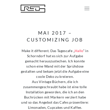
MAI 2017 –
CUSTOMIZING JOB
Make it different. Das Tagescafe „
Hallo
“ in
Schorndorf hat es sich zur Aufgabe
gemacht herauszustechen. Ich konnte
schon eine Wand mit der Sprühdose
gestalten und bekam jetzt die Aufgabe eine
coole Deko zu kreieren.
Aus Vintage Büchern, die ich
zusammengeschraubt habe ist eine tolle
Installation geworden, die ich an den
Buchrücken mit Markern verziert habe
und so das Angebot das Cafes präsentiere:
Limonaden, Cupcakes und Kaffee.