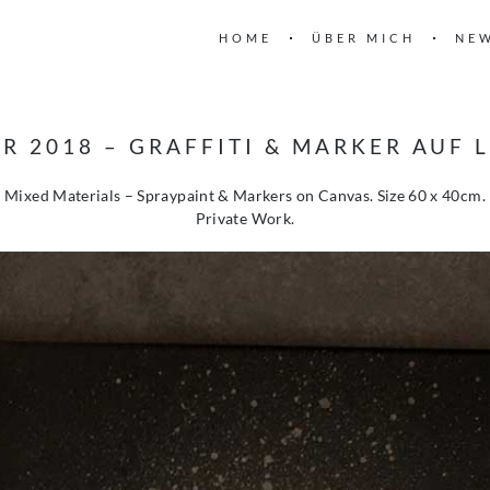
HOME
ÜBER MICH
NE
R 2018 – GRAFFITI & MARKER AUF 
Mixed Materials – Spraypaint & Markers on Canvas. Size 60 x 40cm.
Private Work.